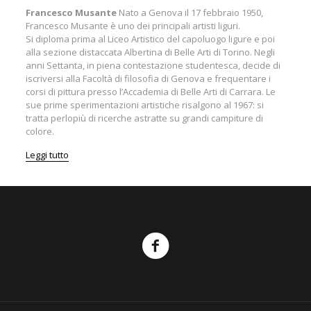
Francesco Musante
Nato a Genova il 17 febbraio 1950,
Francesco Musante è uno dei principali artisti liguri.
Si diploma prima al Liceo Artistico del capoluogo ligure e poi
alla sezione distaccata Albertina di Belle Arti di Torino. Negli
anni Settanta, in piena contestazione studentesca, decide di
iscriversi alla Facoltà di filosofia di Genova e frequentare i
corsi di pittura presso l’Accademia di Belle Arti di Carrara. Le
sue prime sperimentazioni artistiche risalgono al 1967: si
tratta perlopiù di ricerche astratte su grandi campiture di
colore.
Leggi tutto