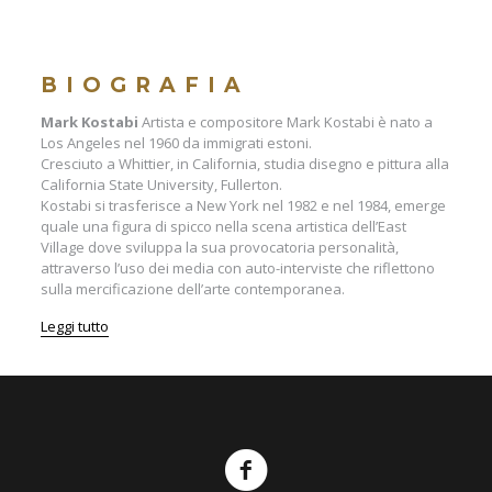
BIOGRAFIA
Mark Kostabi
Artista e compositore Mark Kostabi è nato a
Los Angeles nel 1960 da immigrati estoni.
Cresciuto a Whittier, in California, studia disegno e pittura alla
California State University, Fullerton.
Kostabi si trasferisce a New York nel 1982 e nel 1984, emerge
quale una figura di spicco nella scena artistica dell’East
Village dove sviluppa la sua provocatoria personalità,
attraverso l’uso dei media con auto-interviste che riflettono
sulla mercificazione dell’arte contemporanea.
Leggi tutto