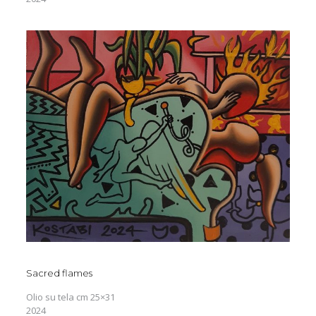
Sacred flames
Olio su tela cm 25×31
2024