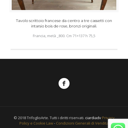
Tavolo scrittoio francese da centro a tre cassetti con
intarsio bois de rose, bronzi originali.
Francia, metà _800. Cm 71×137 h 75,5
© 2018 TrifoglioArte. Tutti i diritti riservati.
ciardiadv
Privacy
Policy e Cookie Law
-
Condizioni Generali di Vendita