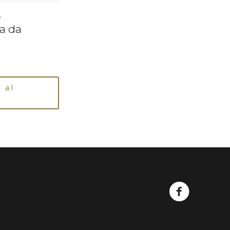
–
a da
 al