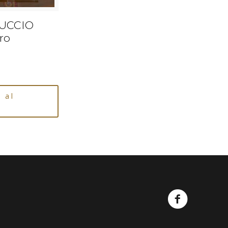
UCCIO
ro
 al