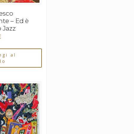
esco
te – Ed è
o Jazz
€
ngi al
lo