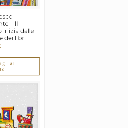
esco
te – Il
 inizia dalle
 dei libri
€
ngi al
lo