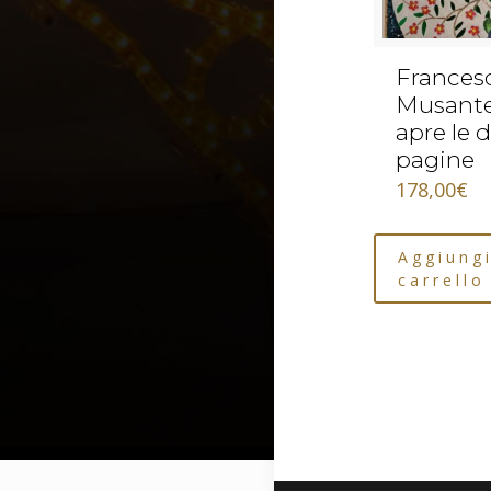
Frances
Musante 
apre le 
pagine
178,00
€
Aggiungi
carrello