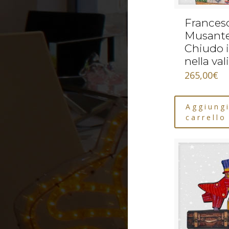
Frances
Musante
Chiudo i
nella val
265,00
€
Aggiungi
carrello