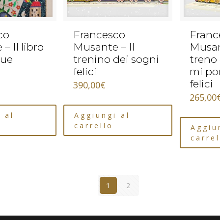
co
Francesco
Franc
– Il libro
Musante – Il
Musan
due
trenino dei sogni
treno 
felici
mi po
felici
390,00
€
265,00
 al
Aggiungi al
carrello
Aggiu
carrel
1
2