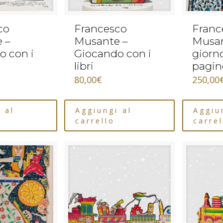
co
Francesco
Franc
 –
Musante –
Musan
o con i
Giocando con i
giorno
libri
pagine
80,00
€
250,00
 al
Aggiungi al
Aggiu
carrello
carrel