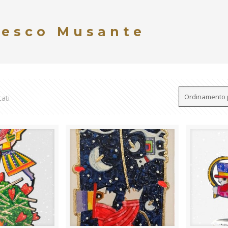
cesco Musante
tati