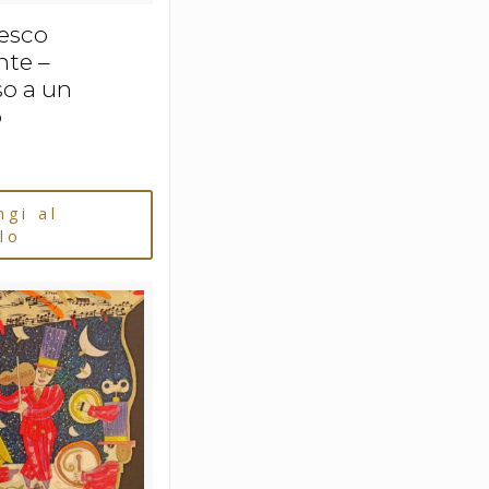
esco
te –
o a un
o
ngi al
lo