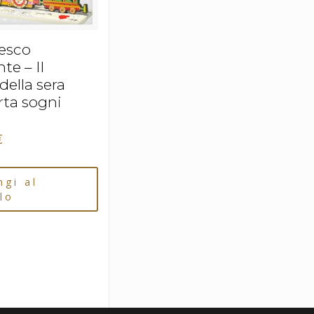
esco
te – Il
della sera
rta sogni
€
ngi al
lo