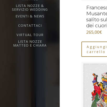
LISTA NOZZE &
Frances
SERVIZIO WEDDING
Musante
EVENTI & NEWS
salito su
dei cuor
CONTATTACI
265,00
€
VIRTUAL TOUR
LISTA NOZZE
MATTEO E CHIARA
Aggiungi
carrello