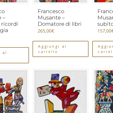
co
Francesco
Franc
 –
Musante –
Musan
 ricordi
Domatore di libri
subit
igia
265,00
€
157,00
Aggiungi al
Aggiu
carrello
carrel
 al