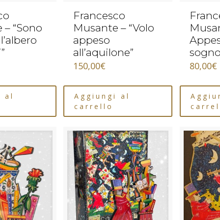
co
Francesco
Franc
 – “Sono
Musante – “Volo
Musan
ll’albero
appeso
Appes
i”
all’aquilone”
sogn
150,00
€
80,00
€
 al
Aggiungi al
Aggiu
carrello
carrel