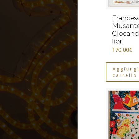
Frances
Musante
Giocand
libri
170,00
€
Aggiungi
carrello