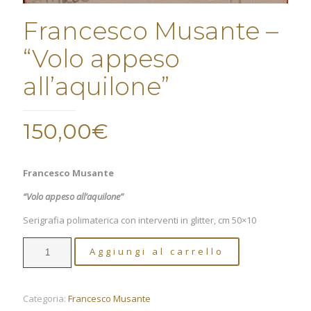
Francesco Musante –
“Volo appeso
all’aquilone”
150,00
€
Francesco Musante
“Volo appeso all’aquilone”
Serigrafia polimaterica con interventi in glitter, cm 50×10
Francesco
Aggiungi al carrello
Musante
-
"Volo
appeso
Categoria:
Francesco Musante
all'aquilone"