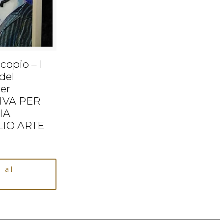
copio – I
 del
er
IVA PER
IA
LIO ARTE
 al