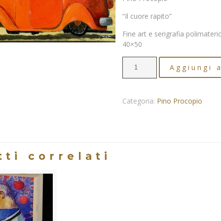
“Il cuore rapito”
Fine art e serigrafia polimater
40×50
Pino
Aggiungi a
Procopio
-
"Il
Categoria:
Pino Procopio
cuore
rapito"
quantità
ti correlati