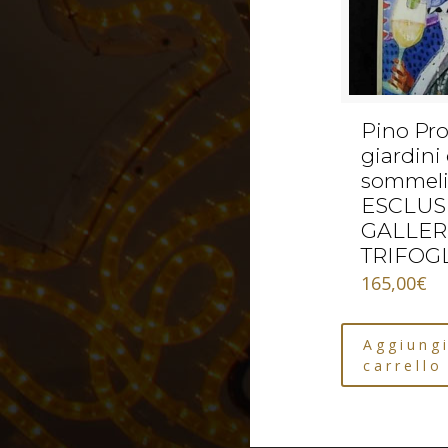
Pino Pro
giardini
sommeli
ESCLUS
GALLER
TRIFOG
165,00
€
Aggiungi
carrello