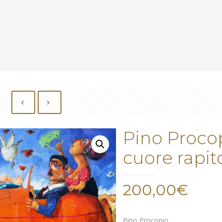
Pino Procopi
cuore rapit
200,00
€
Pino Procopio