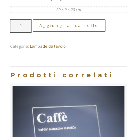
20 × 9 × 20 cm
GATTO
Aggiungi al carrello
-
Lampada
da
tavolo
Categoria:
Lampade da tavolo
quantità
Prodotti correlati