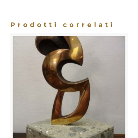
bronzo
quantità
Prodotti correlati