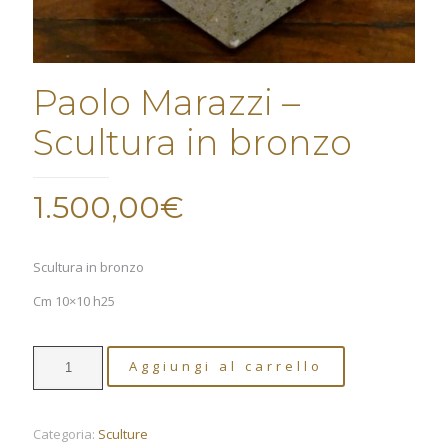
Paolo Marazzi –
Scultura in bronzo
1.500,00
€
Scultura in bronzo
Cm 10×10 h25
Paolo
Aggiungi al carrello
Marazzi
-
Scultura
in
Categoria:
Sculture