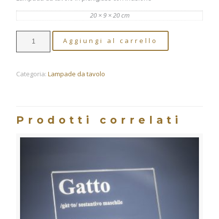
20 × 9 × 20 cm
PAPA'
Aggiungi al carrello
-
Lampada
da
tavolo
Categoria:
Lampade da tavolo
quantità
Prodotti correlati