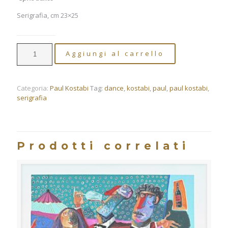
Serigrafia, cm 23×25
PAUL
Aggiungi al carrello
KOSTABI
-
"Sprkl
dance"
Categoria:
Paul Kostabi
Tag:
dance
,
kostabi
,
paul
,
paul kostabi
,
quantità
serigrafia
Prodotti correlati