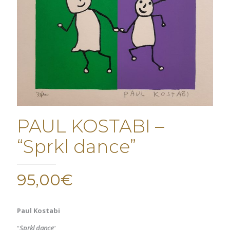
PAUL KOSTABI –
“Sprkl dance”
95,00
€
Paul Kostabi
“
Sprkl dance
”